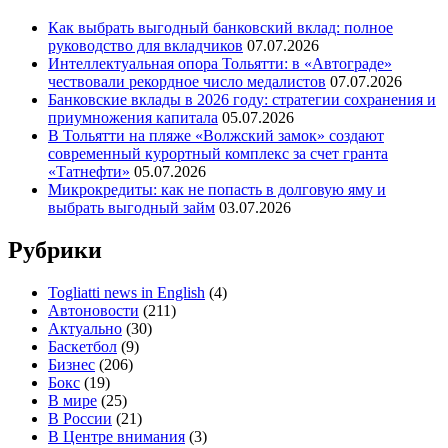
Как выбрать выгодный банковский вклад: полное
руководство для вкладчиков
07.07.2026
Интеллектуальная опора Тольятти: в «Автограде»
чествовали рекордное число медалистов
07.07.2026
Банковские вклады в 2026 году: стратегии сохранения и
приумножения капитала
05.07.2026
В Тольятти на пляже «Волжский замок» создают
современный курортный комплекс за счет гранта
«Татнефти»
05.07.2026
Микрокредиты: как не попасть в долговую яму и
выбрать выгодный займ
03.07.2026
Рубрики
Togliatti news in English
(4)
Автоновости
(211)
Актуально
(30)
Баскетбол
(9)
Бизнес
(206)
Бокс
(19)
В мире
(25)
В России
(21)
В Центре внимания
(3)