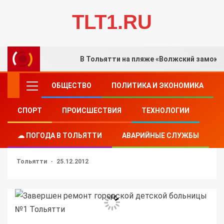
TLT1.RU
В Тольятти на пляже «Волжский замок»
ОБЩЕСТВО
ПОЛИТИКА И ЭКОНОМИКА
СПОРТ
ПРОИСШЕСТВИЯ
ТЕХНОЛОГИИ
ЗДОРОВЬЕ
Завершен ремонт городской детской больницы
☁ ПОГОДА В ТОЛЬЯТТИ
АВАРИЙНЫЕ СЛУЖБЫ
№1 Тольятти
Тольятти
25.12.2012