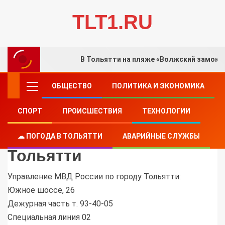
TLT1.RU
В Тольятти на пляже «Волжский замок»
ОБЩЕСТВО
ПОЛИТИКА И ЭКОНОМИКА
СПОРТ
ПРОИСШЕСТВИЯ
ТЕХНОЛОГИИ
Актуальные телефоны
силовых ведомств в
☁ ПОГОДА В ТОЛЬЯТТИ
АВАРИЙНЫЕ СЛУЖБЫ
Тольятти
Управление МВД России по городу Тольятти:
Южное шоссе, 26
Дежурная часть т. 93-40-05
Специальная линия 02