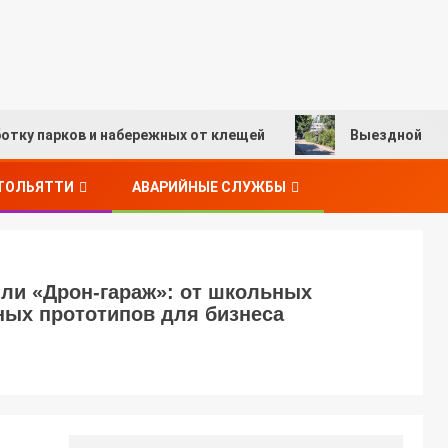
ков и набережных от клещей
Выездной контроль бла
 ТОЛЬЯТТИ
АВАРИЙНЫЕ СЛУЖБЫ
или «Дрон-гараж»: от школьных
ных прототипов для бизнеса