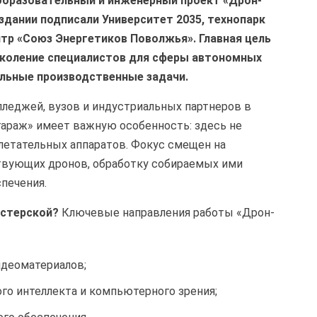
образовательный и инженерный проект «Дрон-
оздании подписали Университет 2035, технопарк
тр «Союз Энергетиков Поволжья». Главная цель
околение специалистов для сферы автономных
альные производственные задачи.
леджей, вузов и индустриальных партнеров в
гараж» имеет важную особенность: здесь не
летательных аппаратов. Фокус смещен на
твующих дронов, обработку собираемых ими
печения.
астерской?
Ключевые направления работы «Дрон-
идеоматериалов;
го интеллекта и компьютерного зрения;