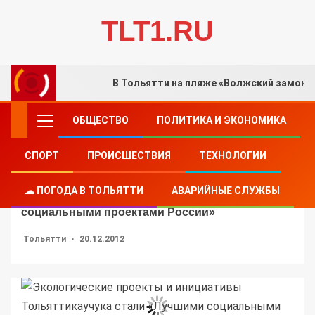
TLT1.RU
В Тольятти на пляже «Волжский замок»
ОБЩЕСТВО
ПОЛИТИКА И ЭКОНОМИКА
СПОРТ
ПРОИСШЕСТВИЯ
ТЕХНОЛОГИИ
ПРИРОДА И ТУРИЗМ
Экологические проекты и инициативы
☁ ПОГОДА В ТОЛЬЯТТИ
АВАРИЙНЫЕ СЛУЖБЫ
Тольяттикаучука стали «Лучшими
социальными проектами России»
Тольятти
20.12.2012