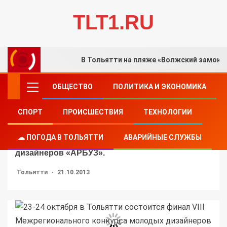
TLT1.RU
В Тольятти на пляже «Волжский замок»
ОБЩЕСТВО
ПОЛИТИКА И ЭКОНОМИКА
СПОРТ
ПРОИСШЕСТВИЯ
ТЕХНОЛОГИИ
КУЛЬТУРА
23-24 октября в Тольятти состоится финал VIII
☁ ПОГОДА В ТОЛЬЯТТИ
АВАРИЙНЫЕ СЛУЖБЫ
Межрегионального конкурса молодых
дизайнеров «АРБУЗ».
Тольятти
21.10.2013