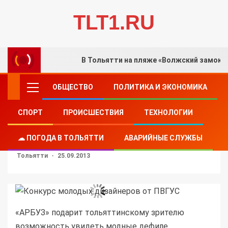
TLT1.RU
В Тольятти на пляже «Волжский замок»
ОБЩЕСТВО
ПОЛИТИКА И ЭКОНОМИКА
СПОРТ
ПРОИСШЕСТВИЯ
ТЕХНОЛОГИИ
КУЛЬТУРА
Конкурс молодых дизайнеров от ПВГУС
☁ ПОГОДА В ТОЛЬЯТТИ
АВАРИЙНЫЕ СЛУЖБЫ
Тольятти
25.09.2013
«АРБУЗ» подарит тольяттинскому зрителю
возможность увидеть модные дефиле,