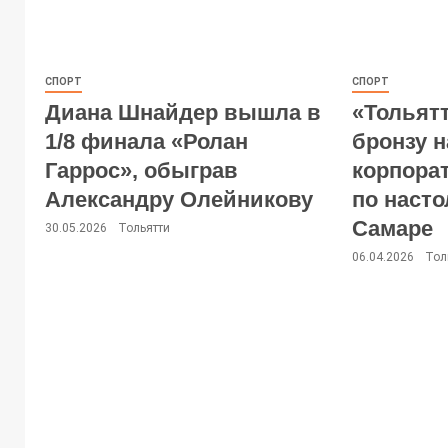
СПОРТ
СПОРТ
Диана Шнайдер вышла в
«Тольят
1/8 финала «Ролан
бронзу 
Гаррос», обыграв
корпора
Александру Олейникову
по насто
Самаре
30.05.2026
Тольятти
06.04.2026
Тол