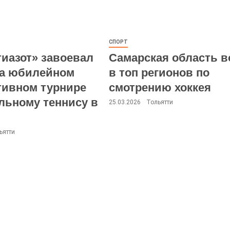
СПОРТ
тиазот» завоевал
Самарская область 
на юбилейном
в топ регионов по
тивном турнире
смотрению хоккея
льному теннису в
25.03.2026
Тольятти
ьятти