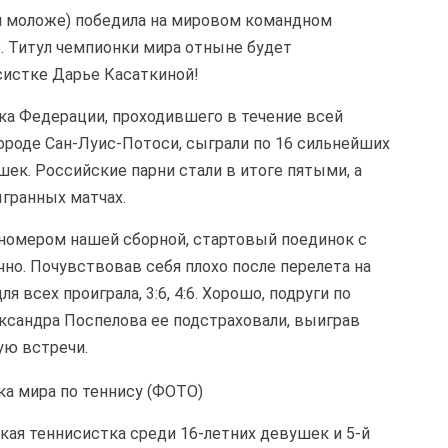
 и моложе) победила на мировом командном
p). Титул чемпионки мира отныне будет
систке Дарье Касаткиной!
ка Федерации, проходившего в течение всей
роде Сан-Луис-Потоси, сыграли по 16 сильнейших
к. Российские парни стали в итоге пятыми, а
гранных матчах.
номером нашей сборной, стартовый поединок с
но. Почувствовав себя плохо после перелета на
 всех проиграла, 3:6, 4:6. Хорошо, подруги по
ксандра Поспелова ее подстраховали, выиграв
ю встречи.
ая теннисистка среди 16-летних девушек и 5-й