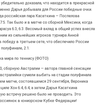
убедительно доказала, что находится в прекрасной
менно Дарья добывала для России победные очки.
гда российская пара Касаткина — Поспелова
7:5. Так было и в матче со сборной Мексики, когда
расуа 6:3, 6:3. Весомый вклад в общий успех внесла
дним из сильнейших игроков турнира Анной
в победу в третьем сете, что обеспечило России
полуфинале, 2:1.
:0, сборную Австралии — автора главной сенсации
 австралийки сумели выбить на стадии полуфинала
ем матче, состоявшемся 29 сентября, Вероника
ле Хон 6:4, 6:4, а затем Дарья Касаткина
арную встречу решено было не проводить. Это
 россиянок в юниорском Кубке Федерации!