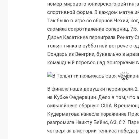
номер мирового юниорского рейтинга 
спортивной форме. В каждом матче и
Так было в игре со сборной Чехии, ко
сломила сопротивление соперниц, 7:5, 
Дарья Касаткина переиграла Ренату Са
тольяттинка в субботней встрече с о
Бондарь из Венгрии, буквально вырва
командный перевес над венгерками в 
В финале наши девушки переиграли, 2
на Кубке Федерации. Дело в том, что
сильнейшую сборную
США
. В решающ
Кудерметова нанесла поражение Присци
разгромила Наикту Бейнс, 6:3, 6:2. П
четвертая в истории тенниса победа