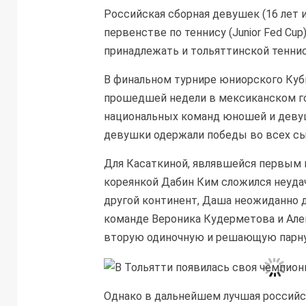
Российская сборная девушек (16 лет
первенстве по теннису (Junior Fed Cu
принадлежать и тольяттинской тенни
В финальном турнире юниорского Куб
прошедшей недели в мексиканском го
национальных команд юношей и девуше
девушки одержали победы во всех сы
Для Касаткиной, являвшейся первым 
кореянкой Дабин Ким сложился неудач
другой континент, Даша неожиданно для
команде Вероника Кудерметова и Але
вторую одиночную и решающую парну
Однако в дальнейшем лучшая российск